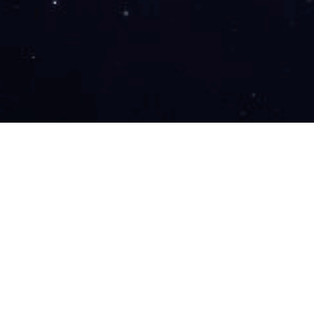
电动调节阀
氮封装置
ZXX电动三通调节阀
不锈钢供氮阀
Q941电动调节球阀
泄氮阀
电动调节阀
供氮阀
国内