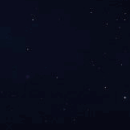
姓名：
电话：
内容：