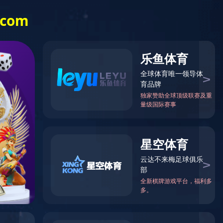

（中国）一站式体育服务
0571-63438855