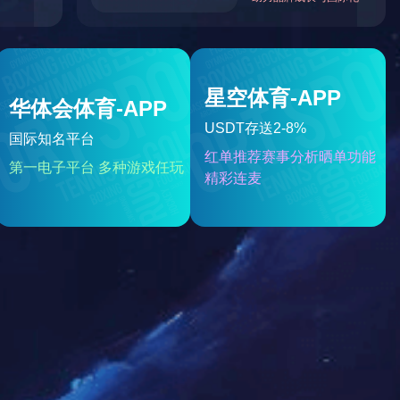
*
量优良、信誉**”是企业的生
管理带给您质量**，以良好的信
，真诚希望与广大用户携手合
国内外的先进技术,不断加以